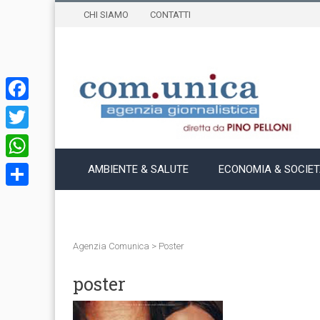
CHI SIAMO
CONTATTI
Facebook
Twitter
WhatsApp
AMBIENTE & SALUTE
ECONOMIA & SOCIE
Condividi
Agenzia Comunica
>
Poster
poster