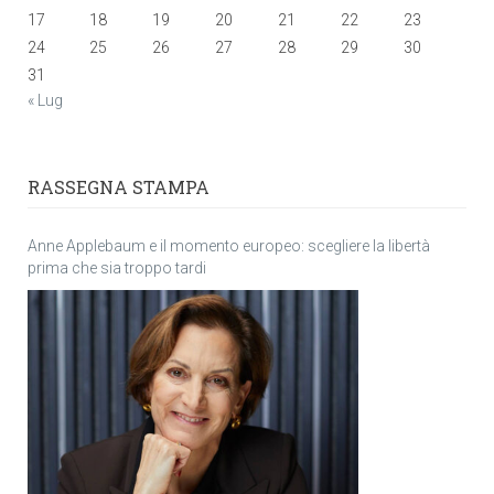
17
18
19
20
21
22
23
24
25
26
27
28
29
30
31
« Lug
RASSEGNA STAMPA
Anne Applebaum e il momento europeo: scegliere la libertà
prima che sia troppo tardi