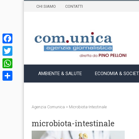
CHI SIAMO
CONTATTI
Facebook
Twitter
WhatsApp
AMBIENTE & SALUTE
ECONOMIA & SOCIE
Condividi
Agenzia Comunica
>
Microbiota-Intestinale
microbiota-intestinale