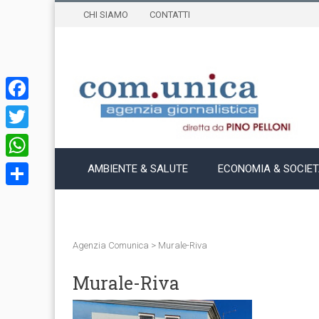
CHI SIAMO
CONTATTI
Facebook
Twitter
WhatsApp
AMBIENTE & SALUTE
ECONOMIA & SOCIE
Condividi
Agenzia Comunica
>
Murale-Riva
Murale-Riva