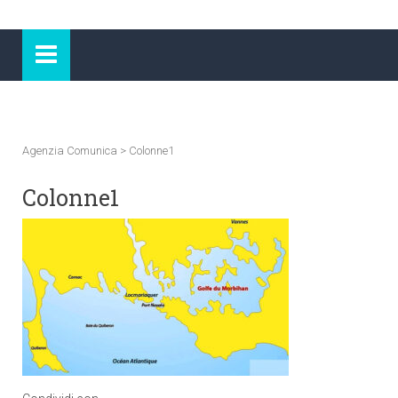
Agenzia Comunica
>
Colonne1
Colonne1