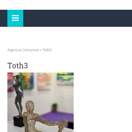
Agenzia Comunica
>
Toth3
Toth3