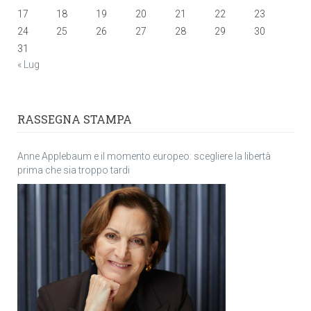
17
18
19
20
21
22
23
24
25
26
27
28
29
30
31
« Lug
RASSEGNA STAMPA
Anne Applebaum e il momento europeo: scegliere la libertà
prima che sia troppo tardi