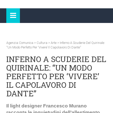
Agenzia Comunica
>
Cultura
>
Arte
>
Inferno A Scuderie Del Quirinale:
“Un Modo Perfetto Per ‘vivere’ Il Capolavoro Di Dante”
INFERNO A SCUDERIE DEL
QUIRINALE: “UN MODO
PERFETTO PER ‘VIVERE’
IL CAPOLAVORO DI
DANTE”
Il light designer Francesco Murano
racconta le inquietudini dell’allestimento