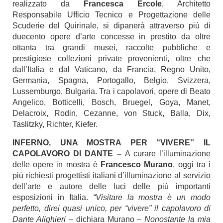
realizzato da
Francesca Ercole
, Architetto
Responsabile Ufficio Tecnico e Progettazione delle
Scuderie del Quirinale, si dipanerà attraverso più di
duecento opere d’arte concesse in prestito da oltre
ottanta tra grandi musei, raccolte pubbliche e
prestigiose collezioni private provenienti, oltre che
dall’Italia e dal Vaticano, da Francia, Regno Unito,
Germania, Spagna, Portogallo, Belgio, Svizzera,
Lussemburgo, Bulgaria. Tra i capolavori, opere di Beato
Angelico, Botticelli, Bosch, Bruegel, Goya, Manet,
Delacroix, Rodin, Cezanne, von Stuck, Balla, Dix,
Taslitzky, Richter, Kiefer.
INFERNO, UNA MOSTRA PER “VIVERE” IL
CAPOLAVORO DI DANTE –
A curare l’illuminazione
delle opere in mostra è
Francesco Murano
, oggi tra i
più richiesti progettisti italiani d’illuminazione al servizio
dell’arte e autore delle luci delle più importanti
esposizioni in Italia.
“Visitare la mostra è un modo
perfetto, direi quasi unico, per “vivere” il capolavoro di
Dante Alighieri
– dichiara Murano –
Nonostante la mia