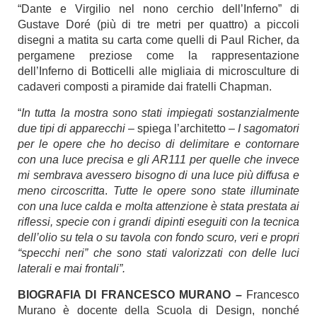
“Dante e Virgilio nel nono cerchio dell’Inferno” di
Gustave Doré (più di tre metri per quattro) a piccoli
disegni a matita su carta come quelli di Paul Richer, da
pergamene preziose come la rappresentazione
dell’Inferno di Botticelli alle migliaia di microsculture di
cadaveri composti a piramide dai fratelli Chapman.
“
In tutta la mostra sono stati impiegati sostanzialmente
due tipi di apparecchi
– spiega l’architetto –
I sagomatori
per le opere che ho deciso di delimitare e contornare
con una luce precisa e gli AR111 per quelle che invece
mi sembrava avessero bisogno di una luce più diffusa e
meno circoscritta
.
Tutte le opere sono state illuminate
con una luce calda e molta attenzione è stata prestata ai
riflessi, specie con i grandi dipinti eseguiti con la tecnica
dell’olio su tela o su tavola con fondo scuro, veri e propri
“specchi neri” che sono stati valorizzati con delle luci
laterali e mai frontali”.
BIOGRAFIA DI FRANCESCO MURANO –
Francesco
Murano è docente della Scuola di Design, nonché