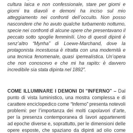
cultura laica e non confessionale, stare per giorni e
giorni tra diavoli e demoni ha inciso sul mio
atteggiamento nei confronti dell’occulto.
Non posso
nascondere che ho avuto qualche turbamento notturno,
specie nei confronti di alcune opere che presentavano il
peccato sotto spoglie femminili. Uno di questi dipinti è
senz’altro “Myrrha” di Loewe-Marchand, dove la
protagonista incestuosa è ritratta con una modernità e
una tecnica fenomenale, quasi iperrealistica. Un’opera
che non conoscevo e che mi ha rapito: è davvero
incredibile sia stata dipinta nel 1892”.
COME ILLUMINARE I DEMONI DI “INFERNO” –
Dal
punto di vista luministico, una mostra complessa e di
carattere enciclopedico come “Inferno” presenta notevoli
problemi: per l’importanza dei molti capolavori d’arte,
per la presenza contemporanea di lavori appartenenti
ad epoche diverse e, soprattutto, per le dimensioni delle
opere esposte, che spaziano da dipinti ad olio come