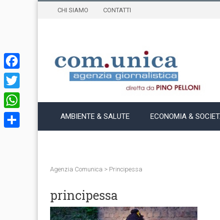
CHI SIAMO
CONTATTI
Facebook
Twitter
WhatsApp
AMBIENTE & SALUTE
ECONOMIA & SOCIE
Condividi
Agenzia Comunica
>
Principessa
principessa