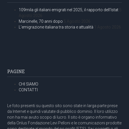
109mila gli italiani emigrati nel 2025, il rapporto dell’Istat
5
Agosto 2026
Marcinelle, 70 anni dopo
5 Agosto 2026
L’emigrazione italiana tra storia e attualità
1 Agosto 2026
PAGINE
CHI SIAMO
CONTATTI
Le foto presenti su questo sito sono state in larga parte prese
da Internet e quindi valutate di pubblico dominio. Il loro utilizzo
non ha mai avuto scopo di lucro. Il sito è organo informativo
della Onlus Fondazione Levi Pelloni e le comunicazioni prodotte
sono destinate al mondo del no profit (ETS). Se i soggetti o gli