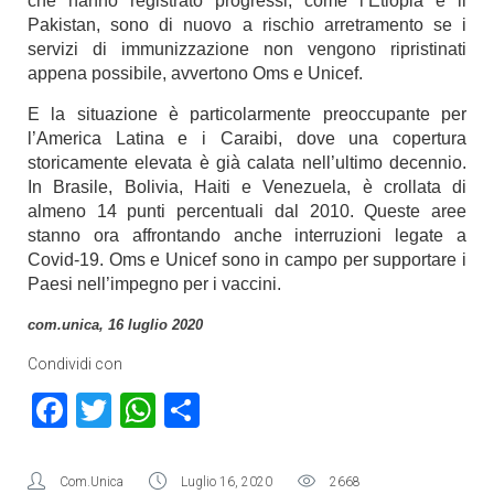
che hanno registrato progressi, come l’Etiopia e il
Pakistan, sono di nuovo a rischio arretramento se i
servizi di immunizzazione non vengono ripristinati
appena possibile, avvertono Oms e Unicef.
E la situazione è particolarmente preoccupante per
l’America Latina e i Caraibi, dove una copertura
storicamente elevata è già calata nell’ultimo decennio.
In Brasile, Bolivia, Haiti e Venezuela, è crollata di
almeno 14 punti percentuali dal 2010. Queste aree
stanno ora affrontando anche interruzioni legate a
Covid-19. Oms e Unicef sono in campo per supportare i
Paesi nell’impegno per i vaccini.
com.unica, 16 luglio 2020
Condividi con
Facebook
Twitter
WhatsApp
Condividi
Com.Unica
Luglio 16, 2020
2668