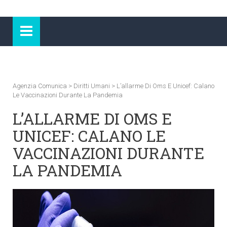
Agenzia Comunica
>
Diritti Umani
>
L’allarme Di Oms E Unicef: Calano
Le Vaccinazioni Durante La Pandemia
L’ALLARME DI OMS E
UNICEF: CALANO LE
VACCINAZIONI DURANTE
LA PANDEMIA