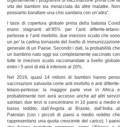
urgentemente i programmi di vaccinazione prima che la
vita dei bambini sia minacciata da altre malattie. Non
possiamo barattare una crisi sanitaria con un’altra”.
I tassi di copertura globale prima della batosta Covid
erano stagnanti all’85% per l’anti difterite-tetano-
pertosse e l’anti morbillo, due iniezioni scudo che sono
un po’ la cartina tornasole del livello di immunizzazione
generale di un Paese. Secondo i dati, la probabilità che
un bambino nato oggi sia completamente vaccinato con
tutte le iniezioni scudo raccomandate a livello globale
entro i 5 anni di età è inferiore al 20%.
Nel 2019, quasi 14 milioni di bambini hanno perso
vaccinazioni salvavita come anti morbillo e anti difterite-
tetano-pertosse: la maggior parte vive in Africa e
probabilmente non avrà accesso anche ad altri servizi
sanitari; due terzi si concentrano in 10 paesi a medio e
basso reddito, dall’Angola al Brasile, dall’India al
Pakistan (con i piccoli di paesi a medio reddito che
rappresentano una quota crescente del carico). I paesi