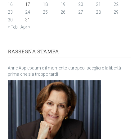
16
17
18
19
20
21
22
23
24
25
26
27
28
29
30
31
« Feb
Apr »
RASSEGNA STAMPA
Anne Applebaum e il momento europeo: scegliere la libertà
prima che sia troppo tardi