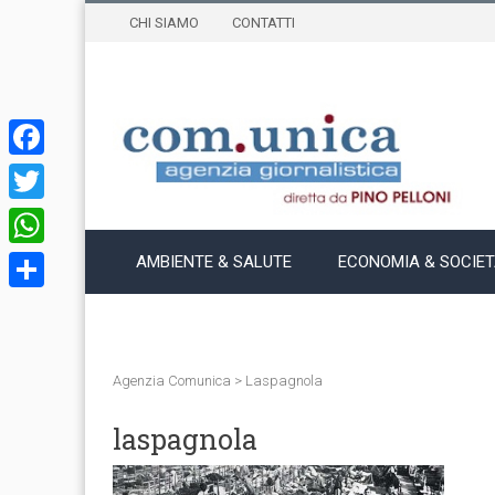
CHI SIAMO
CONTATTI
Facebook
Twitter
WhatsApp
AMBIENTE & SALUTE
ECONOMIA & SOCIE
Condividi
Agenzia Comunica
>
Laspagnola
laspagnola