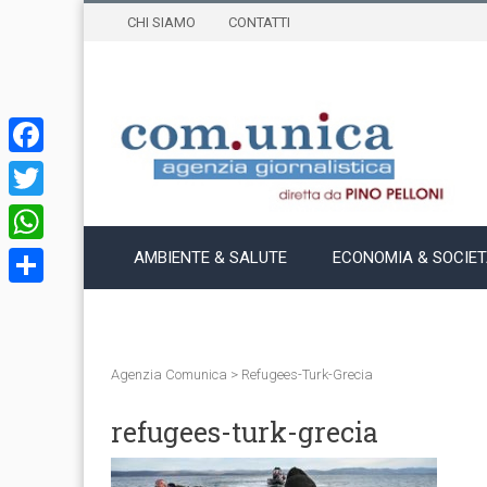
CHI SIAMO
CONTATTI
Facebook
Twitter
WhatsApp
AMBIENTE & SALUTE
ECONOMIA & SOCIE
Condividi
Agenzia Comunica
>
Refugees-Turk-Grecia
refugees-turk-grecia