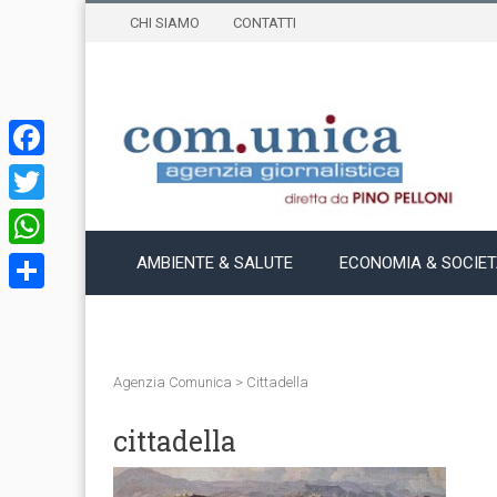
CHI SIAMO
CONTATTI
Facebook
Twitter
WhatsApp
AMBIENTE & SALUTE
ECONOMIA & SOCIE
Condividi
Agenzia Comunica
>
Cittadella
cittadella