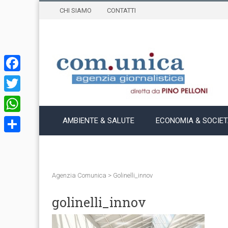
CHI SIAMO
CONTATTI
Facebook
Twitter
WhatsApp
AMBIENTE & SALUTE
ECONOMIA & SOCIE
Condividi
Agenzia Comunica
>
Golinelli_innov
golinelli_innov