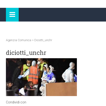
Agenzia Comunica
>
Diciotti_unchr
diciotti_unchr
Condividi con