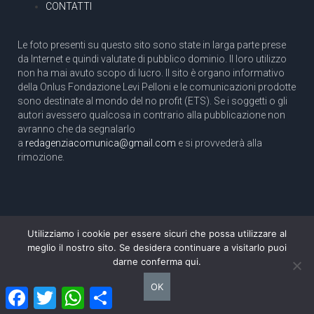
CONTATTI
Le foto presenti su questo sito sono state in larga parte prese
da Internet e quindi valutate di pubblico dominio. Il loro utilizzo
non ha mai avuto scopo di lucro. Il sito è organo informativo
della Onlus Fondazione Levi Pelloni e le comunicazioni prodotte
sono destinate al mondo del no profit (ETS). Se i soggetti o gli
autori avessero qualcosa in contrario alla pubblicazione non
avranno che da segnalarlo
a
redagenziacomunica@gmail.com
e si provvederà alla
rimozione.
Utilizziamo i cookie per essere sicuri che possa utilizzare al
Copyright 2003 com.unica - Tutti i diritti riservati
meglio il nostro sito. Se desidera continuare a visitarlo puoi
Aut. Tribunale di Roma N. 466/2003 dell'11/11/2003
darne conferma qui.
Direttore responsabile: Pino Pelloni [direttore@agenziacomunica.net]
OK
Facebook
Twitter
WhatsApp
Condividi
Design by Ethoslab.