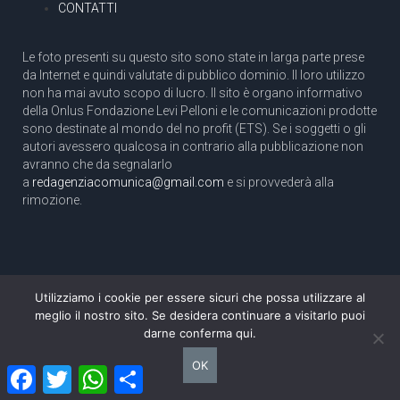
CONTATTI
Le foto presenti su questo sito sono state in larga parte prese
da Internet e quindi valutate di pubblico dominio. Il loro utilizzo
non ha mai avuto scopo di lucro. Il sito è organo informativo
della Onlus Fondazione Levi Pelloni e le comunicazioni prodotte
sono destinate al mondo del no profit (ETS). Se i soggetti o gli
autori avessero qualcosa in contrario alla pubblicazione non
avranno che da segnalarlo
a
redagenziacomunica@gmail.com
e si provvederà alla
rimozione.
Utilizziamo i cookie per essere sicuri che possa utilizzare al
Copyright 2003 com.unica - Tutti i diritti riservati
meglio il nostro sito. Se desidera continuare a visitarlo puoi
Aut. Tribunale di Roma N. 466/2003 dell'11/11/2003
darne conferma qui.
Direttore responsabile: Pino Pelloni [direttore@agenziacomunica.net]
OK
Facebook
Twitter
WhatsApp
Condividi
Design by Ethoslab.