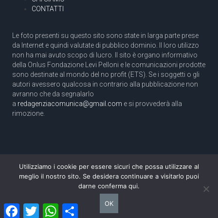
CONTATTI
Le foto presenti su questo sito sono state in larga parte prese
da Internet e quindi valutate di pubblico dominio. Il loro utilizzo
non ha mai avuto scopo di lucro. Il sito è organo informativo
della Onlus Fondazione Levi Pelloni e le comunicazioni prodotte
sono destinate al mondo del no profit (ETS). Se i soggetti o gli
autori avessero qualcosa in contrario alla pubblicazione non
avranno che da segnalarlo
a
redagenziacomunica@gmail.com
e si provvederà alla
rimozione.
Utilizziamo i cookie per essere sicuri che possa utilizzare al
Copyright 2003 com.unica - Tutti i diritti riservati
meglio il nostro sito. Se desidera continuare a visitarlo puoi
Aut. Tribunale di Roma N. 466/2003 dell'11/11/2003
darne conferma qui.
Direttore responsabile: Pino Pelloni [direttore@agenziacomunica.net]
OK
Facebook
Twitter
WhatsApp
Condividi
Design by Ethoslab.