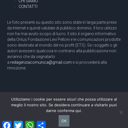
CHI SIAMO
CONTATTI
Le foto presenti su questo sito sono state in larga parte prese
da Internet e quindi valutate di pubblico dominio. Il loro utilizzo
non ha mai avuto scopo di lucro. Il sito è organo informativo
della Onlus Fondazione Levi Pelloni e le comunicazioni prodotte
sono destinate al mondo del no profit (ETS). Se i soggetti o gli
autori avessero qualcosa in contrario alla pubblicazione non
avranno che da segnalarlo
a
redagenziacomunica@gmail.com
e si provvederà alla
rimozione.
Utilizziamo i cookie per essere sicuri che possa utilizzare al
Copyright 2003 com.unica - Tutti i diritti riservati
meglio il nostro sito. Se desidera continuare a visitarlo puoi
Aut. Tribunale di Roma N. 466/2003 dell'11/11/2003
darne conferma qui.
Direttore responsabile: Pino Pelloni [direttore@agenziacomunica.net]
OK
Facebook
Twitter
WhatsApp
Condividi
Design by Ethoslab.