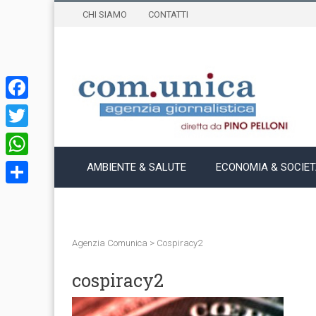
CHI SIAMO
CONTATTI
Facebook
Twitter
WhatsApp
AMBIENTE & SALUTE
ECONOMIA & SOCIE
Condividi
Agenzia Comunica
>
Cospiracy2
cospiracy2