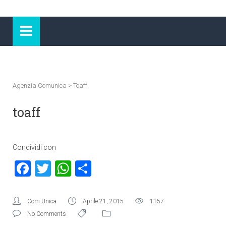
Agenzia Comunica
>
Toaff
toaff
Condividi con
Facebook
Twitter
WhatsApp
Condividi
Com.Unica
Aprile 21, 2015
1157
No Comments