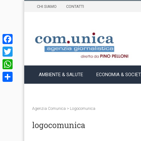
CHI SIAMO
CONTATTI
Facebook
Twitter
WhatsApp
AMBIENTE & SALUTE
ECONOMIA & SOCIE
Condividi
Agenzia Comunica
>
Logocomunica
logocomunica