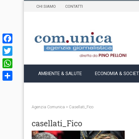
CHI SIAMO
CONTATTI
Facebook
Twitter
WhatsApp
AMBIENTE & SALUTE
ECONOMIA & SOCIE
Condividi
Agenzia Comunica
>
Casellati_Fico
casellati_Fico