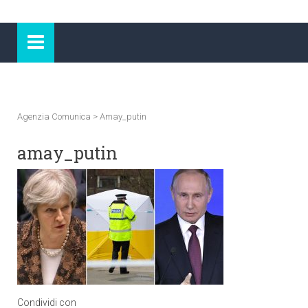
Agenzia Comunica
>
Amay_putin
amay_putin
Condividi con