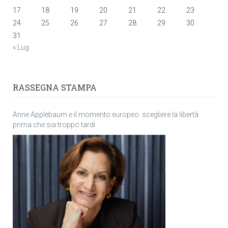
17
18
19
20
21
22
23
24
25
26
27
28
29
30
31
« Lug
RASSEGNA STAMPA
Anne Applebaum e il momento europeo: scegliere la libertà
prima che sia troppo tardi