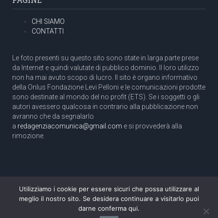
CHI SIAMO
CONTATTI
Le foto presenti su questo sito sono state in larga parte prese
da Internet e quindi valutate di pubblico dominio. Il loro utilizzo
non ha mai avuto scopo di lucro. Il sito è organo informativo
della Onlus Fondazione Levi Pelloni e le comunicazioni prodotte
sono destinate al mondo del no profit (ETS). Se i soggetti o gli
autori avessero qualcosa in contrario alla pubblicazione non
avranno che da segnalarlo
a
redagenziacomunica@gmail.com
e si provvederà alla
rimozione.
Utilizziamo i cookie per essere sicuri che possa utilizzare al
Copyright 2003 com.unica - Tutti i diritti riservati
meglio il nostro sito. Se desidera continuare a visitarlo puoi
Aut. Tribunale di Roma N. 466/2003 dell'11/11/2003
darne conferma qui.
Direttore responsabile: Pino Pelloni [direttore@agenziacomunica.net]