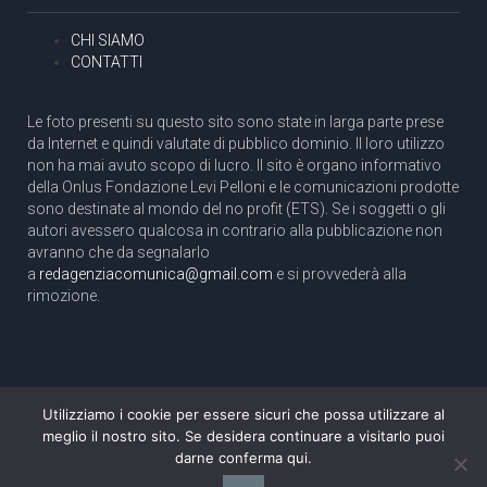
CHI SIAMO
CONTATTI
Le foto presenti su questo sito sono state in larga parte prese
da Internet e quindi valutate di pubblico dominio. Il loro utilizzo
non ha mai avuto scopo di lucro. Il sito è organo informativo
della Onlus Fondazione Levi Pelloni e le comunicazioni prodotte
sono destinate al mondo del no profit (ETS). Se i soggetti o gli
autori avessero qualcosa in contrario alla pubblicazione non
avranno che da segnalarlo
a
redagenziacomunica@gmail.com
e si provvederà alla
rimozione.
Utilizziamo i cookie per essere sicuri che possa utilizzare al
Copyright 2003 com.unica - Tutti i diritti riservati
meglio il nostro sito. Se desidera continuare a visitarlo puoi
Aut. Tribunale di Roma N. 466/2003 dell'11/11/2003
darne conferma qui.
Direttore responsabile: Pino Pelloni [direttore@agenziacomunica.net]