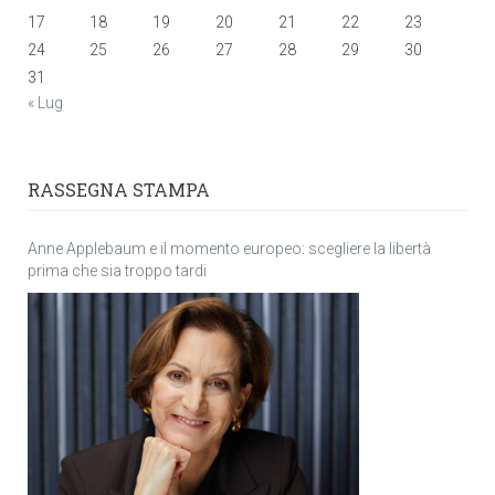
17
18
19
20
21
22
23
24
25
26
27
28
29
30
31
« Lug
RASSEGNA STAMPA
Anne Applebaum e il momento europeo: scegliere la libertà
prima che sia troppo tardi