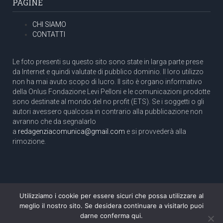
PAGINE
CHI SIAMO
CONTATTI
Le foto presenti su questo sito sono state in larga parte prese
da Internet e quindi valutate di pubblico dominio. Il loro utilizzo
non ha mai avuto scopo di lucro. Il sito è organo informativo
della Onlus Fondazione Levi Pelloni e le comunicazioni prodotte
sono destinate al mondo del no profit (ETS). Se i soggetti o gli
autori avessero qualcosa in contrario alla pubblicazione non
avranno che da segnalarlo
a
redagenziacomunica@gmail.com
e si provvederà alla
rimozione.
Utilizziamo i cookie per essere sicuri che possa utilizzare al
Copyright 2003 com.unica - Tutti i diritti riservati
meglio il nostro sito. Se desidera continuare a visitarlo puoi
Aut. Tribunale di Roma N. 466/2003 dell'11/11/2003
darne conferma qui.