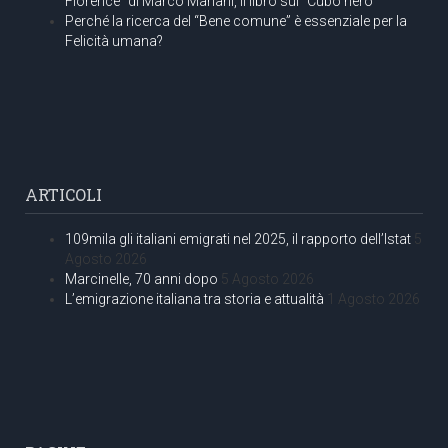
Florence” di Marco Mariani, il libro sul “Cubo nero”
Perché la ricerca del “Bene comune” è essenziale per la
Felicità umana?
ARTICOLI
109mila gli italiani emigrati nel 2025, il rapporto dell’Istat
5
Agosto 2026
Marcinelle, 70 anni dopo
5 Agosto 2026
L’emigrazione italiana tra storia e attualità
1 Agosto 2026