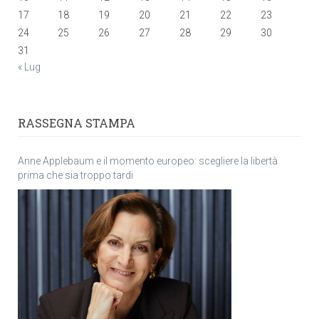
17
18
19
20
21
22
23
24
25
26
27
28
29
30
31
« Lug
RASSEGNA STAMPA
Anne Applebaum e il momento europeo: scegliere la libertà
prima che sia troppo tardi