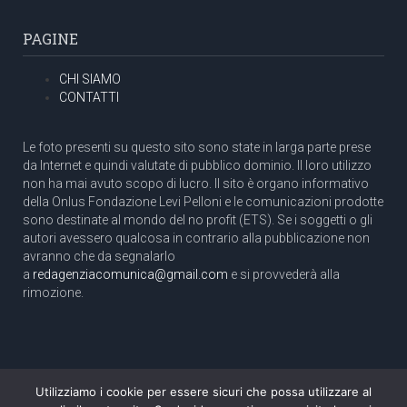
PAGINE
CHI SIAMO
CONTATTI
Le foto presenti su questo sito sono state in larga parte prese
da Internet e quindi valutate di pubblico dominio. Il loro utilizzo
non ha mai avuto scopo di lucro. Il sito è organo informativo
della Onlus Fondazione Levi Pelloni e le comunicazioni prodotte
sono destinate al mondo del no profit (ETS). Se i soggetti o gli
autori avessero qualcosa in contrario alla pubblicazione non
avranno che da segnalarlo
a
redagenziacomunica@gmail.com
e si provvederà alla
rimozione.
Utilizziamo i cookie per essere sicuri che possa utilizzare al
Copyright 2003 com.unica - Tutti i diritti riservati