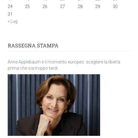
24
25
26
27
28
29
30
31
« Lug
RASSEGNA STAMPA
Anne Applebaum e il momento europeo: scegliere la libertà
prima che sia troppo tardi