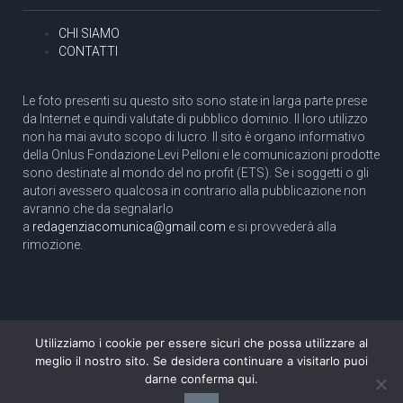
CHI SIAMO
CONTATTI
Le foto presenti su questo sito sono state in larga parte prese
da Internet e quindi valutate di pubblico dominio. Il loro utilizzo
non ha mai avuto scopo di lucro. Il sito è organo informativo
della Onlus Fondazione Levi Pelloni e le comunicazioni prodotte
sono destinate al mondo del no profit (ETS). Se i soggetti o gli
autori avessero qualcosa in contrario alla pubblicazione non
avranno che da segnalarlo
a
redagenziacomunica@gmail.com
e si provvederà alla
rimozione.
Utilizziamo i cookie per essere sicuri che possa utilizzare al
Copyright 2003 com.unica - Tutti i diritti riservati
meglio il nostro sito. Se desidera continuare a visitarlo puoi
Aut. Tribunale di Roma N. 466/2003 dell'11/11/2003
darne conferma qui.
Direttore responsabile: Pino Pelloni [direttore@agenziacomunica.net]