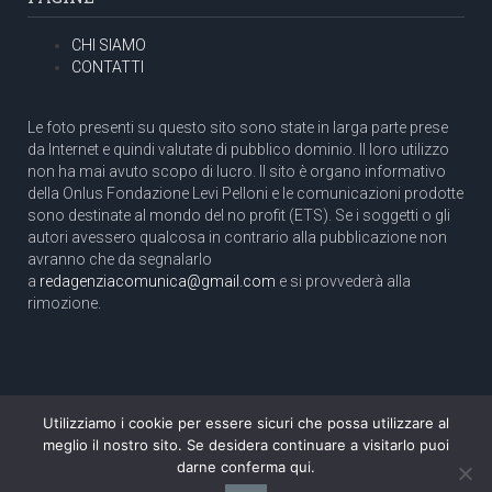
CHI SIAMO
CONTATTI
Le foto presenti su questo sito sono state in larga parte prese
da Internet e quindi valutate di pubblico dominio. Il loro utilizzo
non ha mai avuto scopo di lucro. Il sito è organo informativo
della Onlus Fondazione Levi Pelloni e le comunicazioni prodotte
sono destinate al mondo del no profit (ETS). Se i soggetti o gli
autori avessero qualcosa in contrario alla pubblicazione non
avranno che da segnalarlo
a
redagenziacomunica@gmail.com
e si provvederà alla
rimozione.
Utilizziamo i cookie per essere sicuri che possa utilizzare al
Copyright 2003 com.unica - Tutti i diritti riservati
meglio il nostro sito. Se desidera continuare a visitarlo puoi
Aut. Tribunale di Roma N. 466/2003 dell'11/11/2003
darne conferma qui.
Direttore responsabile: Pino Pelloni [direttore@agenziacomunica.net]