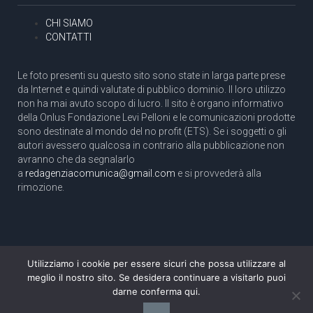
CHI SIAMO
CONTATTI
Le foto presenti su questo sito sono state in larga parte prese
da Internet e quindi valutate di pubblico dominio. Il loro utilizzo
non ha mai avuto scopo di lucro. Il sito è organo informativo
della Onlus Fondazione Levi Pelloni e le comunicazioni prodotte
sono destinate al mondo del no profit (ETS). Se i soggetti o gli
autori avessero qualcosa in contrario alla pubblicazione non
avranno che da segnalarlo
a
redagenziacomunica@gmail.com
e si provvederà alla
rimozione.
Utilizziamo i cookie per essere sicuri che possa utilizzare al
Copyright 2003 com.unica - Tutti i diritti riservati
meglio il nostro sito. Se desidera continuare a visitarlo puoi
Aut. Tribunale di Roma N. 466/2003 dell'11/11/2003
darne conferma qui.
Direttore responsabile: Pino Pelloni [direttore@agenziacomunica.net]