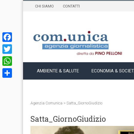
CHI SIAMO
CONTATTI
Facebook
Twitter
WhatsApp
AMBIENTE & SALUTE
ECONOMIA & SOCIE
Condividi
Agenzia Comunica
>
Satta_GiornoGiudizio
Satta_GiornoGiudizio