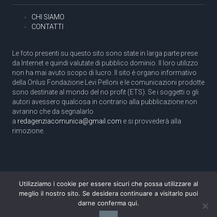
CHI SIAMO
CONTATTI
Le foto presenti su questo sito sono state in larga parte prese
da Internet e quindi valutate di pubblico dominio. Il loro utilizzo
non ha mai avuto scopo di lucro. Il sito è organo informativo
della Onlus Fondazione Levi Pelloni e le comunicazioni prodotte
sono destinate al mondo del no profit (ETS). Se i soggetti o gli
autori avessero qualcosa in contrario alla pubblicazione non
avranno che da segnalarlo
a
redagenziacomunica@gmail.com
e si provvederà alla
rimozione.
Utilizziamo i cookie per essere sicuri che possa utilizzare al
Copyright 2003 com.unica - Tutti i diritti riservati
meglio il nostro sito. Se desidera continuare a visitarlo puoi
Aut. Tribunale di Roma N. 466/2003 dell'11/11/2003
darne conferma qui.
Direttore responsabile: Pino Pelloni [direttore@agenziacomunica.net]