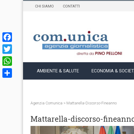
CHI SIAMO
CONTATTI
Facebook
Twitter
WhatsApp
AMBIENTE & SALUTE
ECONOMIA & SOCIE
Condividi
Agenzia Comunica
>
Mattarella-Discorso-Fineanno
Mattarella-discorso-fineann