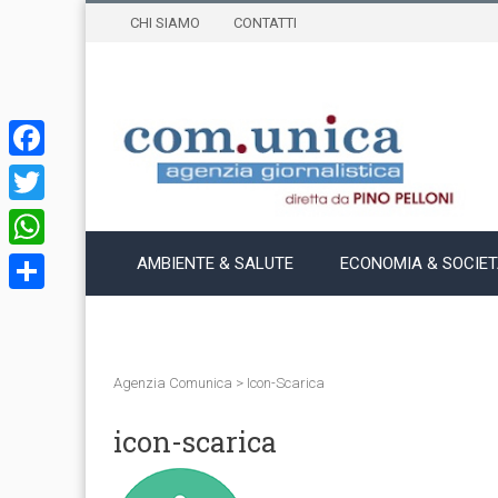
CHI SIAMO
CONTATTI
Facebook
Twitter
WhatsApp
AMBIENTE & SALUTE
ECONOMIA & SOCIE
Condividi
Agenzia Comunica
>
Icon-Scarica
icon-scarica