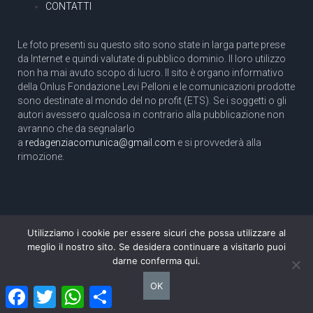
CONTATTI
Le foto presenti su questo sito sono state in larga parte prese
da Internet e quindi valutate di pubblico dominio. Il loro utilizzo
non ha mai avuto scopo di lucro. Il sito è organo informativo
della Onlus Fondazione Levi Pelloni e le comunicazioni prodotte
sono destinate al mondo del no profit (ETS). Se i soggetti o gli
autori avessero qualcosa in contrario alla pubblicazione non
avranno che da segnalarlo
a
redagenziacomunica@gmail.com
e si provvederà alla
rimozione.
Utilizziamo i cookie per essere sicuri che possa utilizzare al
Copyright 2003 com.unica - Tutti i diritti riservati
meglio il nostro sito. Se desidera continuare a visitarlo puoi
Aut. Tribunale di Roma N. 466/2003 dell'11/11/2003
darne conferma qui.
Direttore responsabile: Pino Pelloni [direttore@agenziacomunica.net]
OK
Facebook
Twitter
WhatsApp
Condividi
Design by Ethoslab.