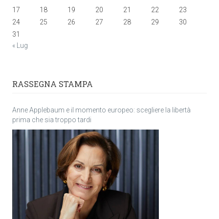
17
18
19
20
21
22
23
24
25
26
27
28
29
30
31
« Lug
RASSEGNA STAMPA
Anne Applebaum e il momento europeo: scegliere la libertà
prima che sia troppo tardi