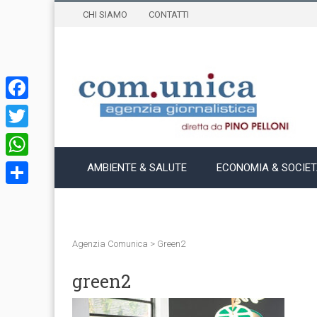
CHI SIAMO
CONTATTI
Facebook
Twitter
WhatsApp
AMBIENTE & SALUTE
ECONOMIA & SOCIE
Condividi
Agenzia Comunica
>
Green2
green2