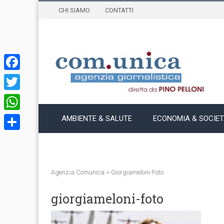
CHI SIAMO
CONTATTI
Facebook
Twitter
WhatsApp
AMBIENTE & SALUTE
ECONOMIA & SOCIE
Condividi
Agenzia Comunica
>
Giorgiameloni-Foto
giorgiameloni-foto