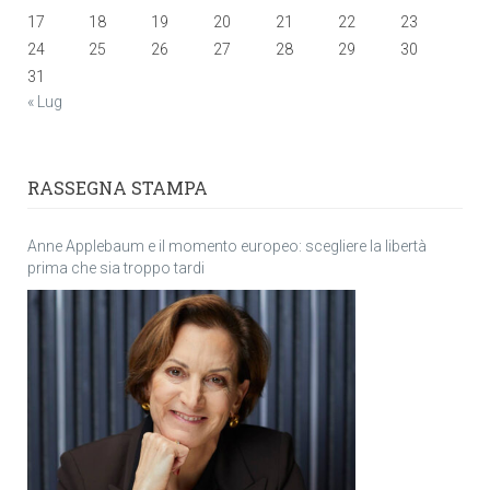
17
18
19
20
21
22
23
24
25
26
27
28
29
30
31
« Lug
RASSEGNA STAMPA
Anne Applebaum e il momento europeo: scegliere la libertà
prima che sia troppo tardi