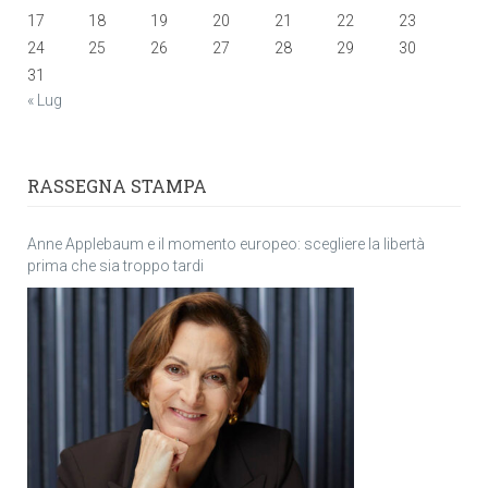
17
18
19
20
21
22
23
24
25
26
27
28
29
30
31
« Lug
RASSEGNA STAMPA
Anne Applebaum e il momento europeo: scegliere la libertà
prima che sia troppo tardi