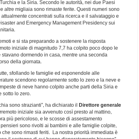
Turchia e la Siria.
Secondo le autorità, nei due Paesi
e altre migliaia sono rimaste ferite. Questi numeri sono
 attualmente concentrati sulla ricerca e il salvataggio e
isaster and Emergency Management Presidency
sui
nitaria.
remoti e si sta preparando a sostenere la risposta
remoto iniziale di magnitudo 7,7 ha colpito poco dopo le
ie stavano dormendo in casa, mentre una seconda
orso della giornata.
utte, sfollando le famiglie ed esponendole alle
erature scendono regolarmente sotto lo zero e la neve e
empeste di neve hanno colpito anche parti della Siria e
 sotto lo zero.
ia sono strazianti”, ha dichiarato il
Direttore generale
 terremoto iniziale sia avvenuto così presto al mattino,
ra più pericoloso, e le scosse di assestamento
 pensieri sono rivolti ai bambini e alle famiglie colpite,
 che sono rimasti feriti.
La nostra priorità immediata è