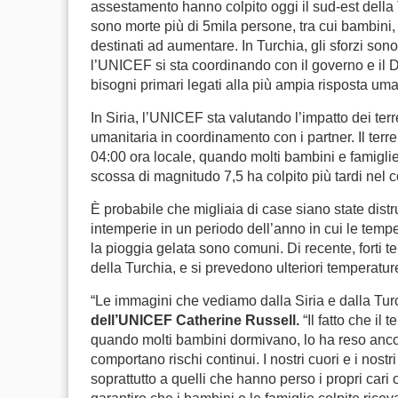
assestamento hanno colpito oggi il sud-est della 
sono morte più di 5mila persone, tra cui bambini, 
destinati ad aumentare. In Turchia, gli sforzi sono
l’UNICEF si sta coordinando con il governo e il
D
bisogni primari legati alla più ampia risposta uma
In Siria, l’UNICEF sta valutando l’impatto dei ter
umanitaria in coordinamento con i partner.
Il ter
04:00 ora locale, quando molti bambini e famigl
scossa di magnitudo 7,5 ha colpito più tardi nel c
È probabile che migliaia di case siano state distr
intemperie in un periodo dell’anno in cui le temp
la pioggia gelata sono comuni. Di recente, forti t
della Turchia, e si prevedono ulteriori temperature
“Le immagini che vediamo dalla Siria e dalla Turch
dell’UNICEF Catherine Russell.
“Il fatto che il
quando molti bambini dormivano, lo ha reso anco
comportano rischi continui. I nostri cuori e i nostri
soprattutto a quelli che hanno perso i propri cari o