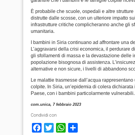
garantire che i bambini e le famiglie colpite ric
È probabile che scuole, ospedali e altre struttu
distrutte dalle scosse, con un ulteriore impatto su
infrastrutture critiche complicheranno anche gli s
umanitaria.
I bambini in Siria continuano ad affrontare una d
L’aggravarsi della crisi economica, il perdurare di 
gli sfollamenti di massa e la devastazione delle i
popolazione bisognosa di assistenza. L’insicurez
alternative e non sicure, i livelli di abbandono sc
Le malattie trasmesse dall’acqua rappresentano u
colpite. In Siria, un’epidemia di colera dichiarata 
Paese, con i bambini particolarmente vulnerabili.
com.unica, 7 febbraio 2023
Condividi con
Facebook
Twitter
WhatsApp
Condividi