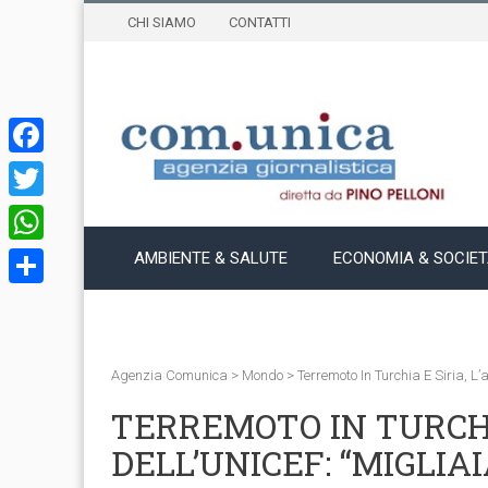
CHI SIAMO
CONTATTI
Facebook
Twitter
WhatsApp
AMBIENTE & SALUTE
ECONOMIA & SOCIE
Condividi
Agenzia Comunica
>
Mondo
>
Terremoto In Turchia E Siria, L
TERREMOTO IN TURCHI
DELL’UNICEF: “MIGLIAI