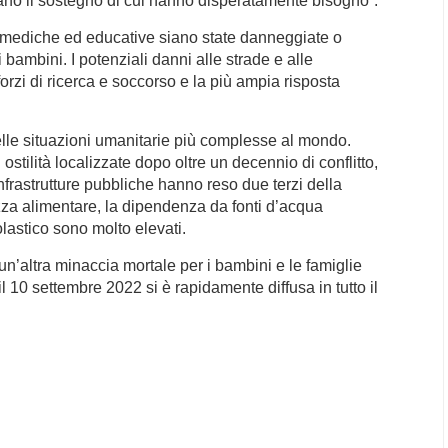
evano il sostegno di cui hanno disperatamente bisogno”.
re mediche ed educative siano state danneggiate o
i bambini. I potenziali danni alle strade e alle
forzi di ricerca e soccorso e la più ampia risposta
elle situazioni umanitarie più complesse al mondo.
ostilità localizzate dopo oltre un decennio di conflitto,
nfrastrutture pubbliche hanno reso due terzi della
za alimentare, la dipendenza da fonti d’acqua
olastico sono molto elevati.
n’altra minaccia mortale per i bambini e le famiglie
il 10 settembre 2022 si è rapidamente diffusa in tutto il