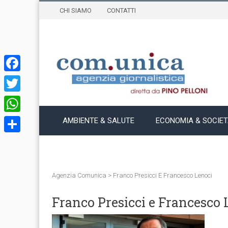
CHI SIAMO
CONTATTI
Facebook
Twitter
WhatsApp
AMBIENTE & SALUTE
ECONOMIA & SOCIE
Condividi
Agenzia Comunica
>
Franco Presicci E Francesco Lenoci
Franco Presicci e Francesco 