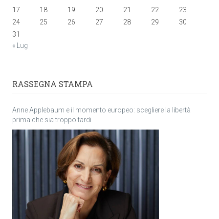
17
18
19
20
21
22
23
24
25
26
27
28
29
30
31
« Lug
RASSEGNA STAMPA
Anne Applebaum e il momento europeo: scegliere la libertà
prima che sia troppo tardi