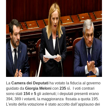
La
Camera dei Deputati
ha votato la fiducia al governo
guidato da
Giorgia Meloni
con
235
sì. I voti contrari
sono stati
154
e
5
gli astenuti; i deputati presenti erano
394, 389 i votanti, la maggioranza fissata a quota 195.
L’esito della votazione è stato accolto dall’applauso dei