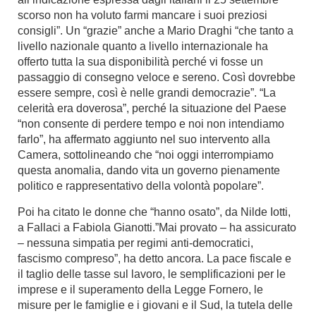
scorso non ha voluto farmi mancare i suoi preziosi
consigli”.
Un “grazie” anche a Mario Draghi
“che tanto a
livello nazionale quanto a livello internazionale ha
offerto tutta la sua disponibilità perché vi fosse un
passaggio di consegno veloce e sereno. Così dovrebbe
essere sempre, così è nelle grandi democrazie”. “La
celerità era doverosa”, perché la situazione del Paese
“non consente di perdere tempo e noi non intendiamo
farlo”, ha affermato aggiunto nel suo intervento alla
Camera, sottolineando che “noi oggi interrompiamo
questa anomalia, dando vita un governo pienamente
politico e rappresentativo della volontà popolare”.
Poi
ha citato le donne che “hanno osato”, da Nilde Iotti,
a Fallaci a Fabiola Gianotti
.”Mai provato – ha assicurato
– nessuna simpatia per regimi anti-democratici,
fascismo compreso”, ha detto ancora.
La pace fiscale e
il taglio delle tasse sul lavoro, le semplificazioni per le
imprese e il superamento della Legge Fornero, le
misure per le famiglie e i giovani e il Sud, la tutela delle