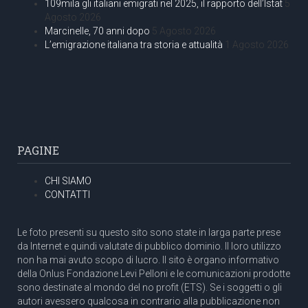
109mila gli italiani emigrati nel 2025, il rapporto dell’Istat
5
Agosto 2026
Marcinelle, 70 anni dopo
5 Agosto 2026
L’emigrazione italiana tra storia e attualità
1 Agosto 2026
PAGINE
CHI SIAMO
CONTATTI
Le foto presenti su questo sito sono state in larga parte prese
da Internet e quindi valutate di pubblico dominio. Il loro utilizzo
non ha mai avuto scopo di lucro. Il sito è organo informativo
della Onlus Fondazione Levi Pelloni e le comunicazioni prodotte
sono destinate al mondo del no profit (ETS). Se i soggetti o gli
autori avessero qualcosa in contrario alla pubblicazione non