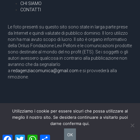
CHI SIAMO
CONTATTI
Le foto presenti su questo sito sono state in larga parte prese
da Internet e quindi valutate di pubblico dominio. Il loro utilizzo
non ha mai avuto scopo di lucro. Il sito è organo informativo
della Onlus Fondazione Levi Pelloni e le comunicazioni prodotte
sono destinate al mondo del no profit (ETS). Se i soggetti o gli
autori avessero qualcosa in contrario alla pubblicazione non
avranno che da segnalarlo
a
redagenziacomunica@gmail.com
e si provvederà alla
rimozione.
Utilizziamo i cookie per essere sicuri che possa utilizzare al
Copyright 2003 com.unica - Tutti i diritti riservati
meglio il nostro sito. Se desidera continuare a visitarlo puoi
Aut. Tribunale di Roma N. 466/2003 dell'11/11/2003
darne conferma qui.
Direttore responsabile: Pino Pelloni [direttore@agenziacomunica.net]
OK
Facebook
Twitter
WhatsApp
Condividi